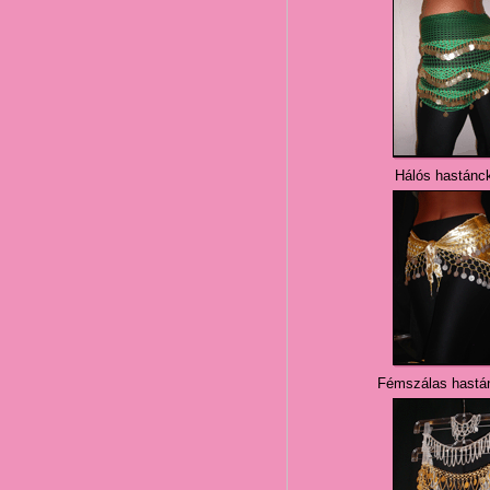
Hálós hastánc
Fémszálas hastá