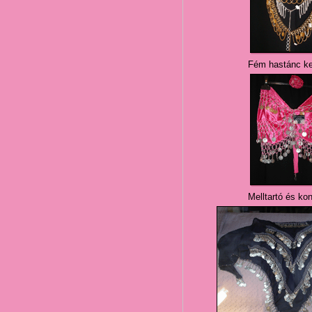
Fém hastánc ke
Melltartó és ko