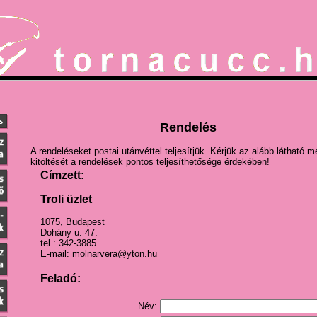
Rendelés
A rendeléseket postai utánvéttel teljesítjük. Kérjük az alább látható 
kitöltését a rendelések pontos teljesíthetősége érdekében!
Címzett:
Troli üzlet
1075, Budapest
Dohány u. 47.
tel.: 342-3885
E-mail:
molnarvera@yton.hu
Feladó:
Név: